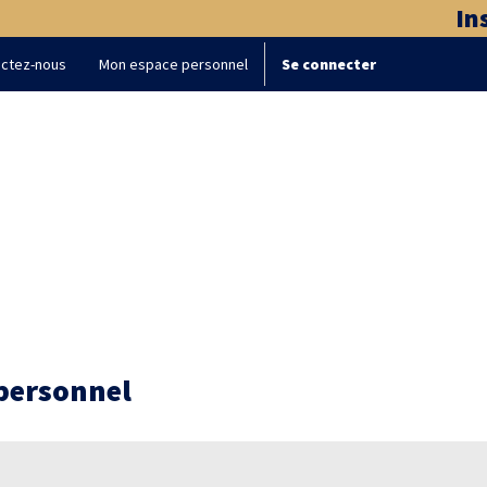
Ins
ctez-nous
Mon espace personnel
Se connecter
 personnel