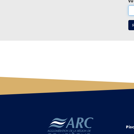
Vo
R
Pisc