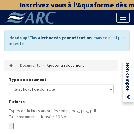
Inscrivez vous à l'Aquaforme dès ma
Bascu
la
naviga
Heads up!
This
alert needs your attention
, mais ce n'est pas
important.
Documents
Ajouter un document
Mon compte
Type de document
Fichiers
Types de fichiers autorisés : bmp, jpeg, png, pdf
Taille maximum autorisée: 10 Mo