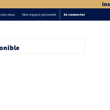
Insc
ctez-nous
Mon espace personnel
Se connecter
ponible