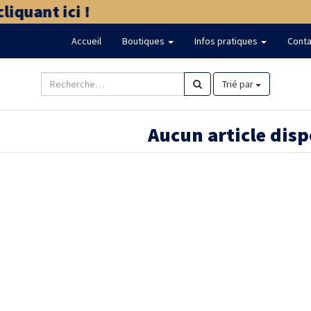
quant ici !
Accueil
Boutiques
Infos pratiques
Conta
Trié par
Aucun article dis