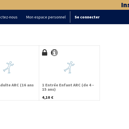
Ins
ctez-nous
Mon espace personnel
Se connecter
Adulte ARC (16 ans
1 Entrée Enfant ARC (de 4 -
15 ans)
4,10
€