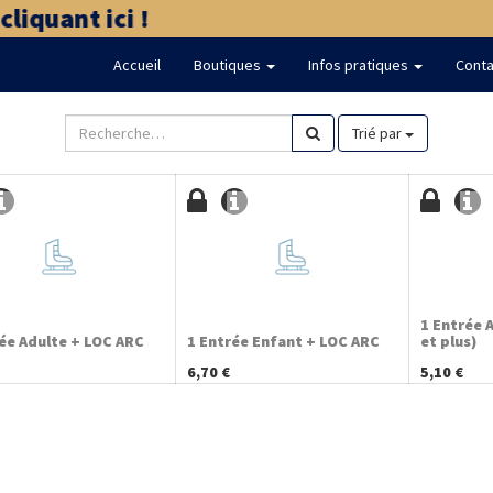
iquant ici !
Accueil
Boutiques
Infos pratiques
Conta
Trié par
1 Entrée 
ée Adulte + LOC ARC
1 Entrée Enfant + LOC ARC
et plus)
6,70
€
5,10
€