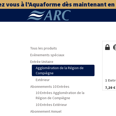
z vous à l'Aquaforme dès maintenant en cl
Tous les produits
Evènements spéciaux
Entrée Unitaire
Agglomération de la Région de
Compiègne
Extérieur
1 Entr
Abonnements 10 Entrées
7,20
€
10 Entrées Agglomération de la
Région de Compiègne
10 Entrées Extérieur
Abonnement Annuel