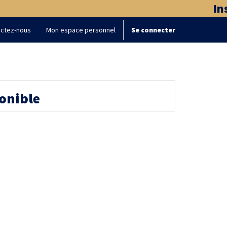
Ins
ctez-nous
Mon espace personnel
Se connecter
ponible