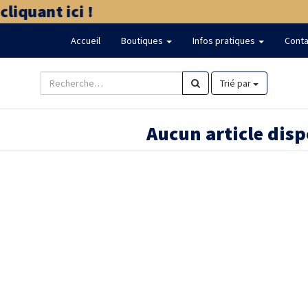
iquant ici !
Accueil
Boutiques
Infos pratiques
Conta
Trié par
Aucun article dis