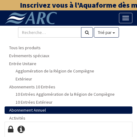
Inscrivez vous à l'Aquaforme dès mai
Bascu
la
naviga
Trié par
Tous les produits
Evènements spéciaux
Entrée Unitaire
Agglomération de la Région de Compiègne
Extérieur
Abonnements 10 Entrées
10 Entrées Agglomération de la Région de Compiègne
10 Entrées Extérieur
Abonnement Annuel
Activités