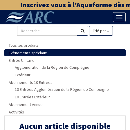
Inscrivez vous à l'Aquaforme dès ma
Bascu
la
naviga
Trié par
Tous les produits
Evènements spéciaux
Entrée Unitaire
Agglomération de la Région de Compiègne
Extérieur
Abonnements 10 Entrées
10 Entrées Agglomération de la Région de Compiègne
10 Entrées Extérieur
Abonnement Annuel
Activités
Aucun article disponible