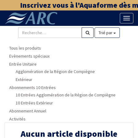
Inscrivez vous à l'Aquaforme dès ma
Bascu
la
naviga
Trié par
Tous les produits
Evènements spéciaux
Entrée Unitaire
Agglomération de la Région de Compiègne
Extérieur
Abonnements 10 Entrées
10 Entrées Agglomération de la Région de Compiègne
10 Entrées Extérieur
Abonnement Annuel
Activités
Aucun article disponible